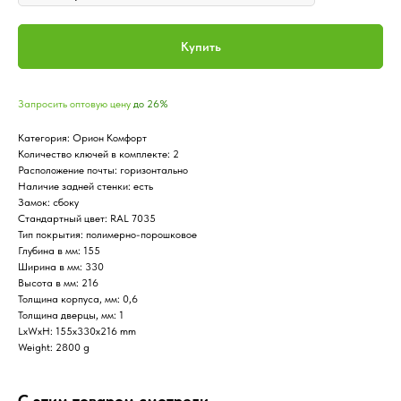
Купить
Запросить оптовую цену
до 26%
Категория: Орион Комфорт
Количество ключей в комплекте: 2
Расположение почты: горизонтально
Наличие задней стенки: есть
Замок: сбоку
Стандартный цвет: RAL 7035
Тип покрытия: полимерно-порошковое
Глубина в мм: 155
Ширина в мм: 330
Высота в мм: 216
Толщина корпуса, мм: 0,6
Толщина дверцы, мм: 1
LxWxH: 155x330x216 mm
Weight: 2800 g
С этим товаром смотрели