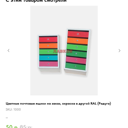
Цветные почтовые ящики на заказ, окраска в другой RAL (Радуга)
Урн
SKU:
1000
SK
Зап
Запросить оптовые цены
50
р.
85
р.
1 
Роз