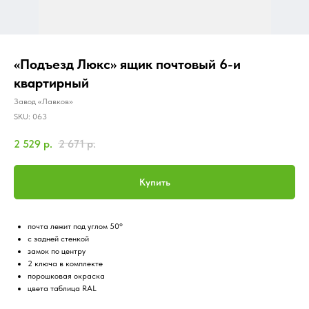
«Подъезд Люкс» ящик почтовый 6-и
квартирный
Завод «Лавков»
SKU:
063
2 529
р.
2 671
р.
Купить
почта лежит под углом 50°
с задней стенкой
замок по центру
2 ключа в комплекте
порошковая окраска
цвета таблица RAL