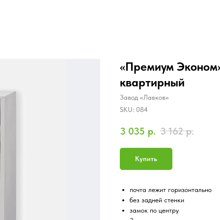
«Премиум Эконом»
квартирный
Завод «Лавков»
SKU:
084
3 035
р.
3 162
р.
Купить
почта лежит горизонтально
без задней стенки
замок по центру