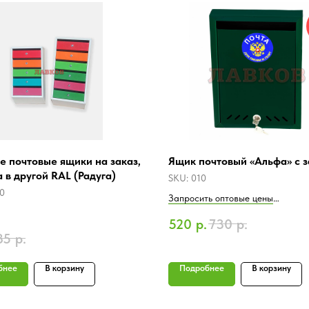
е почтовые ящики на заказ,
Ящик почтовый «Альфа» с 
 в другой RAL (Радуга)
SKU:
010
0
Запросить оптовые цены
520
р.
730
р.
ь оптовые цены
Розничная цена
85
р.
я цена:
бнее
В корзину
Подробнее
В корзину