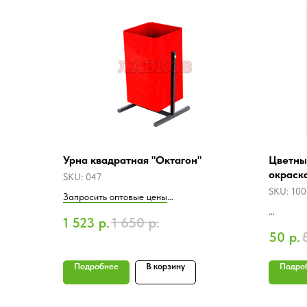
Урна квадратная "Октагон"
Цветны
окраска
SKU:
047
SKU:
100
Запросить оптовые цены
1 523
р.
1 650
р.
Розничная цена
Запросит
50
р.
Рознична
Подробнее
В корзину
Подро