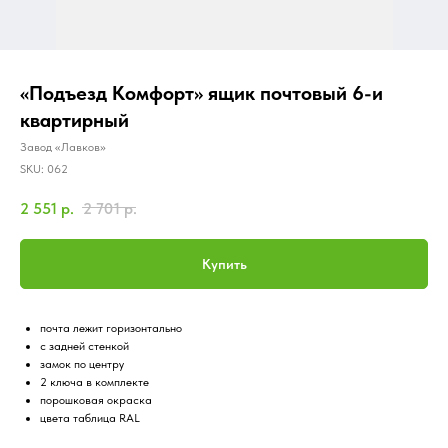
«Подъезд Комфорт» ящик почтовый 6-и
квартирный
Завод «Лавков»
SKU:
062
2 551
р.
2 701
р.
Купить
почта лежит горизонтально
с задней стенкой
замок по центру
2 ключа в комплекте
порошковая окраска
цвета таблица RAL