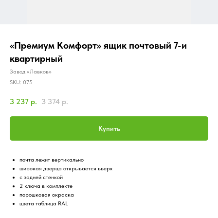
«Премиум Комфорт» ящик почтовый 7-и
квартирный
Завод «Лавков»
SKU:
075
3 237
р.
3 374
р.
Купить
почта лежит вертикально
широкая дверца открывается вверх
с задней стенкой
2 ключа в комплекте
порошковая окраска
цвета таблица RAL