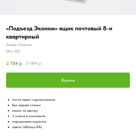
«Подъезд Эконом» ящик почтовый 8-и
квартирный
Завод «Лавков»
SKU:
081
2 784
р.
3 184
р.
Купить
почта лежит горизонтально
без задней стенки
замок по центру
2 ключа в комплекте
порошковая окраска
цвета таблица RAL