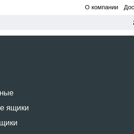
О компании
Дос
чные
е ящики
ящики