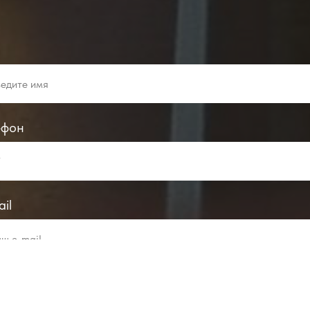
я
ефон
il
мечание