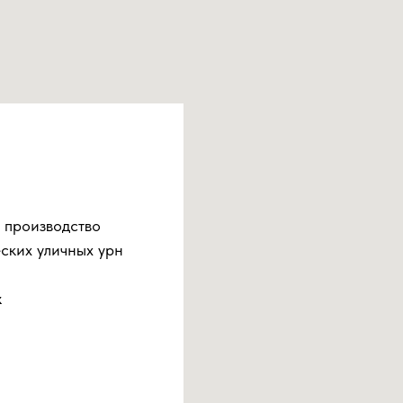
 производство
ских уличных урн
к