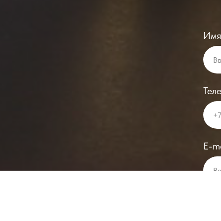
Им
Тел
E-ma
При